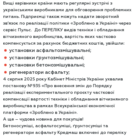
Вищі керівники країни мають регулярні зустрічі з
українськими виробниками для обговорення проблемних
питань. Підприємці також можуть надати зворотний
зв’язок по реалізації політики «Зроблено в Україні» через
сервіс Пульс. До ПЕРЕЛІКУ видів техніки і обладнання
вітчизняного виробництва, вартість яких частково
компенсується за рахунок бюджетних коштів, увійшли:
установки асфальтозмішувальні;
установки ґрунтозмішувальні;
установки бетонозмішувальні;
регенератори асфальту;
4 серпня 2025 року Кабінет Міністрів України ухвалив
постанову №935 «Про внесення змін до Порядку
реалізації експериментального проєкту часткової
компенсації вартості техніки і обладнання вітчизняного
виробництва в рамках Всеукраїнської економічної
платформи «Зроблено в Україні».
А ще – чудова новина для покупців!
Бетоносуміші, асфальтосуміші, ґрунтосуміші та
регенератори асфальту Кредмаш включені до переліку