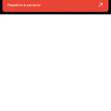
Перейти в каталог
Високоякісне ливарне
обладнання
від провідних
європейських виробників
Наші партнери пропонують іноваційні рішення, повну
автоматизацію та технології виробництва замкненого
циклу