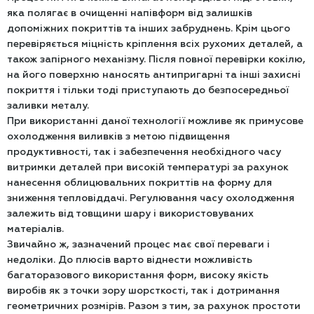
яка полягає в очищенні напівформ від залишків
допоміжних покриттів та інших забруднень. Крім цього
перевіряється міцність кріплення всіх рухомих деталей, а
також запірного механізму. Після повної перевірки кокілю,
на його поверхню наносять антипригарні та інші захисні
покриття і тільки тоді приступають до безпосередньої
заливки металу.
При використанні даної технології можливе як примусове
охолодження виливків з метою підвищення
продуктивності, так і забезпечення необхідного часу
витримки деталей при високій температурі за рахунок
нанесення облицювальних покриттів на форму для
зниження тепловіддачі. Регулювання часу охолодження
залежить від товщини шару і використовуваних
матеріалів.
Звичайно ж, зазначений процес має свої переваги і
недоліки. До плюсів варто віднести можливість
багаторазового використання форм, високу якість
виробів як з точки зору шорсткості, так і дотримання
геометричних розмірів. Разом з тим, за рахунок простоти