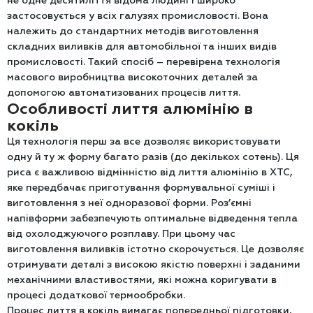
не одне десятиліття відома людині і широко
застосовується у всіх галузях промисловості. Вона
належить до стандартних методів виготовлення
складних виливків для автомобільної та інших видів
промисловості. Такий спосіб – перевірена технологія
масового виробництва високоточних деталей за
допомогою автоматизованих процесів лиття.
Особливості лиття алюмінію в
кокіль
Ця технологія перш за все дозволяє використовувати
одну й ту ж форму багато разів (до декількох сотень). Ця
риса є важливою відмінністю від лиття алюмінію в ХТС,
яке передбачає приготування формувальної суміші і
виготовлення з неї одноразової форми. Роз’ємні
напівформи забезпечують оптимальне відведення тепла
від охолоджуючого розплаву. При цьому час
виготовлення виливків істотно скорочується. Це дозволяє
отримувати деталі з високою якістю поверхні і заданими
механічними властивостями, які можна коригувати в
процесі додаткової термообробки.
Процес лиття в кокіль вимагає попередньої підготовки,