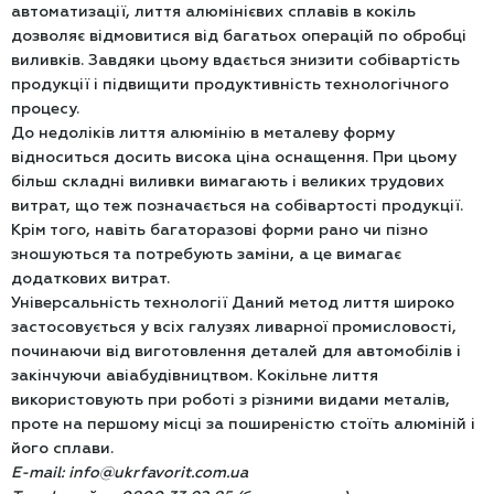
автоматизації, лиття алюмінієвих сплавів в кокіль
дозволяє відмовитися від багатьох операцій по обробці
виливків. Завдяки цьому вдається знизити собівартість
продукції і підвищити продуктивність технологічного
процесу.
До недоліків лиття алюмінію в металеву форму
відноситься досить висока ціна оснащення. При цьому
більш складні виливки вимагають і великих трудових
витрат, що теж позначається на собівартості продукції.
Крім того, навіть багаторазові форми рано чи пізно
зношуються та потребують заміни, а це вимагає
додаткових витрат.
Універсальність технології Даний метод лиття широко
застосовується у всіх галузях ливарної промисловості,
починаючи від виготовлення деталей для автомобілів і
закінчуючи авіабудівництвом. Кокільне лиття
використовують при роботі з різними видами металів,
проте на першому місці за поширеністю стоїть алюміній і
його сплави.
E-mail: info@ukrfavorit.com.ua