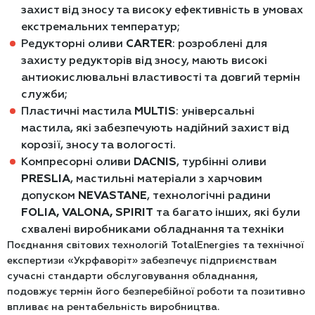
захист від зносу та високу ефективність в умовах
екстремальних температур;
Редукторні оливи
CARTER
: розроблені для
захисту редукторів від зносу, мають високі
антиокислювальні властивості та довгий термін
служби;
Пластичні мастила
MULTIS
: універсальні
мастила, які забезпечують надійний захист від
корозії, зносу та вологості.
Компресорні оливи
DACNIS
, турбінні оливи
PRESLIA
, мастильні матеріали з харчовим
допуском
NEVASTANE
, технологічні радини
FOLIA, VALONA, SPIRIT
та багато інших, які були
схвалені виробниками обладнання та техніки
Поєднання світових технологій TotalEnergies та технічної
експертизи «Укрфаворіт» забезпечує підприємствам
сучасні стандарти обслуговування обладнання,
подовжує термін його безперебійної роботи та позитивно
впливає на рентабельність виробництва.