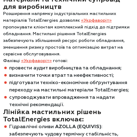
для виробництв
Розширення напрямку індустріальних мастильних
матеріалів TotalEnergies дозволяє
«Укрфаворіт»
пропонувати клієнтам комплексний підхід до підтримки
обладнання. Мастильні рішення TotalEnergies
забезпечують збільшений ресурс роботи обладнання,
зменшення ризику простоїв та оптимізацію витрат на
сервісне обслуговування.
Фахівці
«Укрфаворіт»
готові:
провести аудит виробництва та обладнання;
визначити точки втрат та неефективності;
підготувати техніко-економічне обґрунтування
переходу на мастильні матеріали TotalEnergies;
супроводжувати впровадження та надати
технічні рекомендації.
Лінійка мастильних рішень
TotalEnergies включає:
Гідравлічні оливи
AZOLLA
(
EQUIVIS
)
:
забезпечують чудову термічну стабільність,