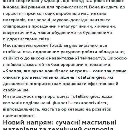
штаб-квартирою у Франції, що понад 100 років створює
інноваційні рішення для промисловості. Вона входить до
першої п’ятірки світових виробників мастильних
матеріалів, має власні науково-дослідні центри та
співпрацює з провідними металургійними, хімічними,
енергетичними, машинобудівними та будівельними
підприємствами світу.
Мастильні матеріали TotalEnergies вирізняються
стабільністю, подовженим ресурсом роботи обладнання,
стійкістю до високих навантажень і температур, широкою
лінійкою в’язкостей та безперервними інноваціями.
«Крапля, що рухає ваш бізнес вперед» – саме так можна
описати роль мастильних рішень TotalEnergie
s
, які
дозволяють підприємствам працювати ефективніше й
стабільніше.
Ми пишаємось партнерством із TotalEnergies, адже
компанія поділяє наші цінності – технологічність,
відповідальність, якість та орієнтацію на розвиток
промисловості.
Новий напрям: сучасні мастильні
матеріали та технічний супровід