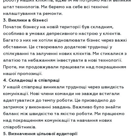
роботу наших клієнтів, адже їм не потрібно мати великий
штат технологів. Ми беремо на себе всі технічні
налаштування та ремонти.
3. Виклики в бізнесі
Початок бізнесу на новій території був складним,
особливо в умовах депресивного настрою у клієнтів.
Багато з них не хотіли відновлювати бізнес через важкі
обставини. Це створювало додаткові труднощі у
спілкуванні та залученні нових клієнтів. Ми стикалися з
апатією та небажанням інвестувати в нові технології.
Проте, ми продовжували працювати над покращенням
нашої пропозиції.
4. Складнощі в співпраці
У нашій співпраці виникали труднощі через швидкість
комунікації. Нові члени команди не завжди встигали
адаптуватися до темпу роботи. Це призводило до
затримок у виконанні завдань. Важливо було знайти
баланс між швидкістю та якістю роботи. Ми працюємо
над покращенням комунікації та навчання нових
співробітників.
5. Визначення цільової аудиторії