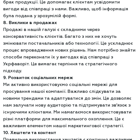
брак продукції. Це допомагає клієнтам усвідомити
вигоди від співпраці з нами. Важливо, щоб інформація
була подана у зрозумілій формі.
8. Виклики в продажах
Продажі в нашій галузі є складними через
консервативність клієнтів. Багато з них не хочуть
змінювати постачальників або технології. Це ускладнює
процес впровадження нових рішень. Нам потрібно знайти
способи переконати їх у вигодах від співпраці з
Укрфаворіт. Це вимагає терпіння та стратегічного
підходу.
9. Розвиток соціальних мереж
Ми активно використовуємо соціальні мережі для
просування нашої компанії. Важливо слідкувати за
новими трендами та адаптуватися до змін. Це дозволяє
нам залучати нову аудиторію та підтримувати зв’язок з
існуючими клієнтами. Ми намагаємося використовувати
різні платформи для максимального охоплення. Це є
важливим елементом нашої маркетингової стратегії.
10. Хештеги та контент
Правильне використання хештегів є критично важливим