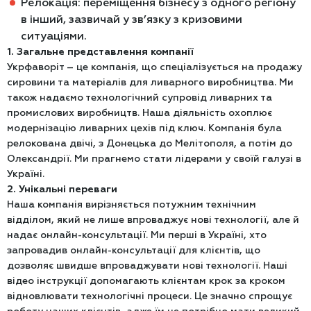
Релокація: переміщення бізнесу з одного регіону
в інший, зазвичай у зв’язку з кризовими
ситуаціями.
1. Загальне представлення компанії
Укрфаворіт – це компанія, що спеціалізується на продажу
сировини та матеріалів для ливарного виробництва. Ми
також надаємо технологічний супровід ливарних та
промислових виробництв. Наша діяльність охоплює
модернізацію ливарних цехів під ключ. Компанія була
релокована двічі, з Донецька до Мелітополя, а потім до
Олександрії. Ми прагнемо стати лідерами у своїй галузі в
Україні.
2. Унікальні переваги
Наша компанія вирізняється потужним технічним
відділом, який не лише впроваджує нові технології, але й
надає онлайн-консультації. Ми перші в Україні, хто
запровадив онлайн-консультації для клієнтів, що
дозволяє швидше впроваджувати нові технології. Наші
відео інструкції допомагають клієнтам крок за кроком
відновлювати технологічні процеси. Це значно спрощує