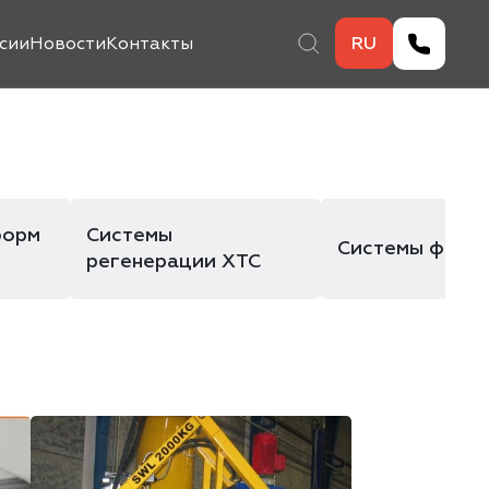
сии
Новости
Контакты
RU
форм
Системы
Системы форм
регенерации ХТС