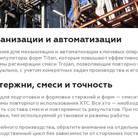
анизации и автоматизации
я для механизации и автоматизации ключевых операц
нипуляторы форм Titan, которые повышают эффективно
мы регенерации смеси Trojan, позволяющие повторно 
ально, с учетом конкретных задач производства и ег
тержни, смеси и точность
для подготовки и формовки стержней и форм — смеси
темы повторного использования ХТС. Все это — необх
сть состава смеси и повторяемость результатов. При
ки, тип используемой установки и режимы работы.
ейного производства, обратите внимание на отдельны
водственный цикл без зависимости от сторонних пост