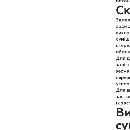
остан
Ск
Залеж
хромо
викор
суміш
стерж
облиц
Для д
заліз
зерна
перев
утвор
Для в
засто
їх за
Ви
су