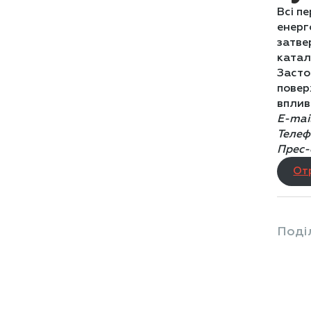
Всі п
енерг
затве
катал
Засто
повер
вплив
E-mai
Телеф
Прес-
От
Поді