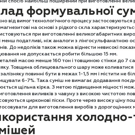
ній спосіб найбільш поширений при виготовленні велик
лад формувальної сум
но від вимог технологічного процесу застосовуються р
магнезитові на основі з рідкого скла характеризують
истовуються при виготовленні великогабаритних виробі
і менш податливі, ніж аналоги з лінгосульфанатною о
нів. До недоліків також можна віднести невисокі пока
ювання не допускається робити більшою 15 мм.
еталей масою менше 160 тон і товщиною стінки до 7 с
няку. Товщина облицювального шару може коливатися в д
 залізняку повинні бути в межах 1-1,5 мм і містити не б
ищувати 6-7%. Така суміш не вимагає додавання поєдну
юється щільна кірка. З метою підвищення міцності мо
иготовлення виливків з чавуну з високою чистотою пов
совуються цирконові піски. Проте через високу ціну п
стосовувати для виготовлення виробів з дорогоцінних ме
користання холодно-
мішей