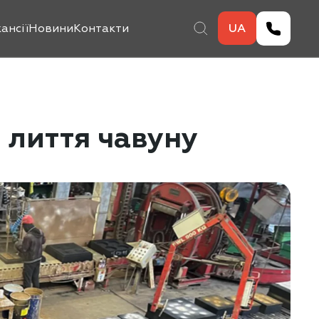
ансії
Новини
Контакти
UA
 лиття чавуну