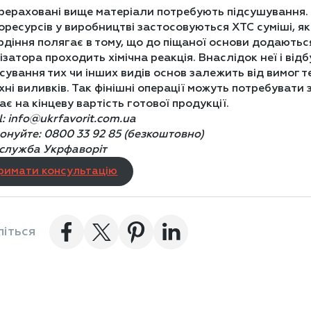
ерераховані вище матеріали потребують підсушування
оресурсів у виробництві застосовуються ХТС суміші, я
рдіння полягає в тому, що до піщаної основи додаються
ізатора проходить хімічна реакція. Внаслідок неї і від
сування тих чи інших видів основ залежить від вимог те
хні виливків. Так фінішні операції можуть потребувати
ає на кінцеву вартість готової продукції.
l: info@ukrfavorit.com.ua
онуйте:
0800 33 92 85 (безкоштовно)
служба Укрфаворіт
римати консультацію
літься