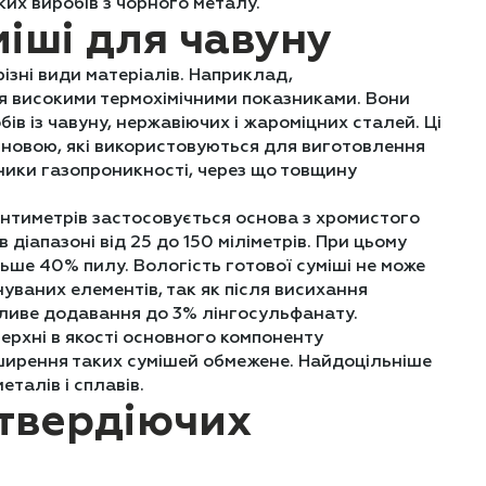
их виробів з чорного металу.
іші для чавуну
ізні види матеріалів. Наприклад,
ся високими термохімічними показниками. Вони
в із чавуну, нержавіючих і жароміцних сталей. Ці
сновою, які використовуються для виготовлення
зники газопроникності, через що товщину
антиметрів застосовується основа з хромистого
іапазоні від 25 до 150 міліметрів. При цьому
ільше 40% пилу. Вологість готової суміші не може
ваних елементів, так як після висихання
жливе додавання до 3% лінгосульфанату.
ерхні в якості основного компоненту
оширення таких сумішей обмежене. Найдоцільніше
талів і сплавів.
твердіючих