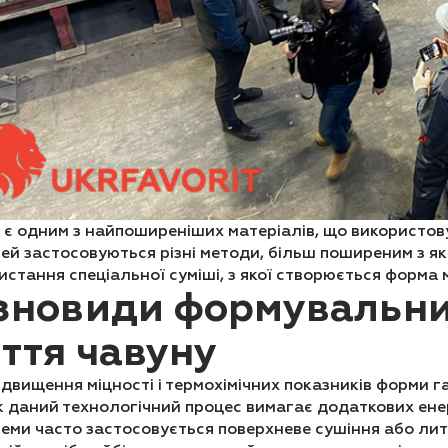
 є одним з найпоширеніших матеріалів, що використов
ей застосовуються різні методи, більш поширеним з як
истання спеціальної суміші, з якої створюється форма 
зновиди формувальни
ття чавуну
ідвищення міцності і термохімічних показників форми
 даний технологічний процес вимагає додаткових енер
еми часто застосовується поверхневе сушіння або литт