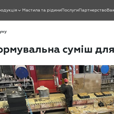
одукція
Мастила та рідини
Послуги
Партнерство
Вак
уну
рмувальна суміш для