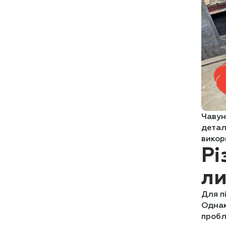
Чавун
детал
викор
Рі
ли
Для п
Однак
пробл