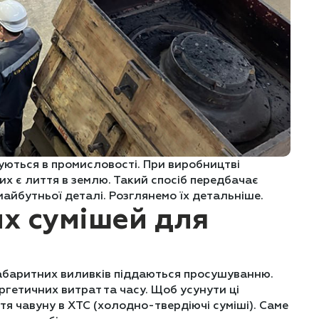
уються в промисловості. При виробництві
их є лиття в землю. Такий спосіб передбачає
майбутньої деталі. Розглянемо їх детальніше.
х сумішей для
 габаритних виливків піддаються просушуванню.
гетичних витрат та часу. Щоб усунути ці
я чавуну в ХТС (холодно-твердіючі суміші). Саме