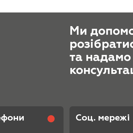
Ми допом
розібратис
та надамо
консультац
ефони
Соц. мережі