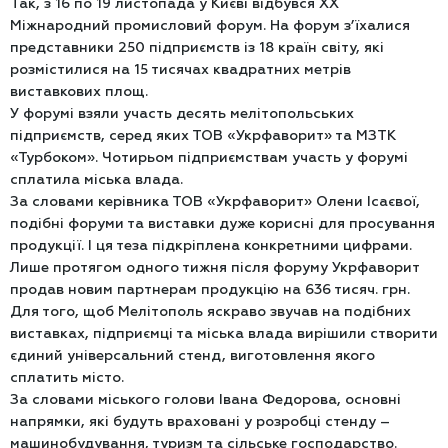
Так, з 16 по 19 листопада у Києві відбувся XX
Міжнародний промисловий форум. На форум з’їхалися
представники 250 підприємств із 18 країн світу, які
розмістилися на 15 тисячах квадратних метрів
виставкових площ.
У форумі взяли участь десять мелітопольських
підприємств, серед яких ТОВ «Укрфаворит» та МЗТК
«Турбоком». Чотирьом підприємствам участь у форумі
сплатила міська влада.
За словами керівника ТОВ «Укрфаворит» Олени Ісаєвої,
подібні форуми та виставки дуже корисні для просування
продукції. І ця теза підкріплена конкретними цифрами.
Лише протягом одного тижня після форуму Укрфаворит
продав новим партнерам продукцію на 636 тисяч. грн.
Для того, щоб Мелітополь яскраво звучав на подібних
виставках, підприємці та міська влада вирішили створити
єдиний універсальний стенд, виготовлення якого
сплатить місто.
За словами міського голови Івана Федорова, основні
напрямки, які будуть враховані у розробці стенду –
машинобудування, туризм та сільське господарство.