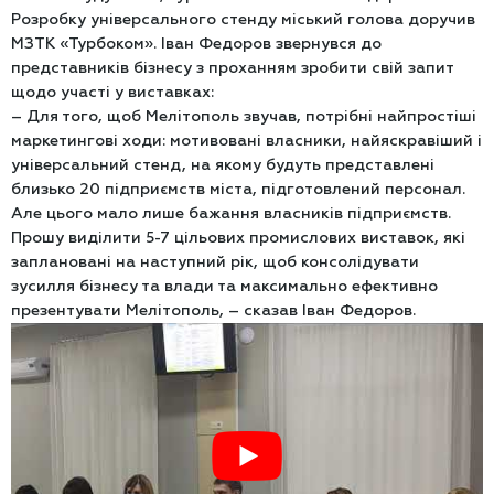
Розробку універсального стенду міський голова доручив
МЗТК «Турбоком». Іван Федоров звернувся до
представників бізнесу з проханням зробити свій запит
щодо участі у виставках:
– Для того, щоб Мелітополь звучав, потрібні найпростіші
маркетингові ходи: мотивовані власники, найяскравіший і
універсальний стенд, на якому будуть представлені
близько 20 підприємств міста, підготовлений персонал.
Але цього мало лише бажання власників підприємств.
Прошу виділити 5-7 цільових промислових виставок, які
заплановані на наступний рік, щоб консолідувати
зусилля бізнесу та влади та максимально ефективно
презентувати Мелітополь, – сказав Іван Федоров.