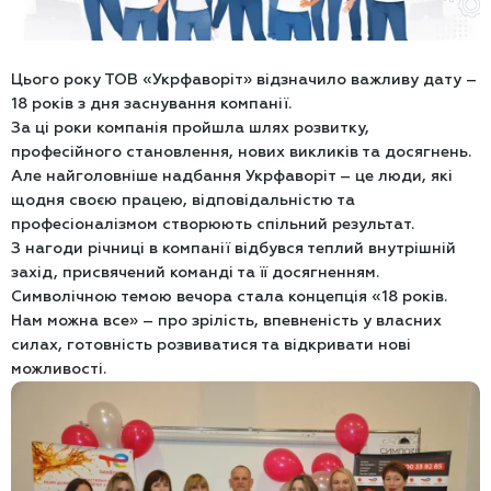
Цього року ТОВ «Укрфаворіт» відзначило важливу дату –
18 років з дня заснування компанії.
За ці роки компанія пройшла шлях розвитку,
професійного становлення, нових викликів та досягнень.
Але найголовніше надбання Укрфаворіт – це люди, які
щодня своєю працею, відповідальністю та
професіоналізмом створюють спільний результат.
З нагоди річниці в компанії відбувся теплий внутрішній
захід, присвячений команді та її досягненням.
Символічною темою вечора стала концепція «18 років.
Нам можна все» – про зрілість, впевненість у власних
силах, готовність розвиватися та відкривати нові
можливості.