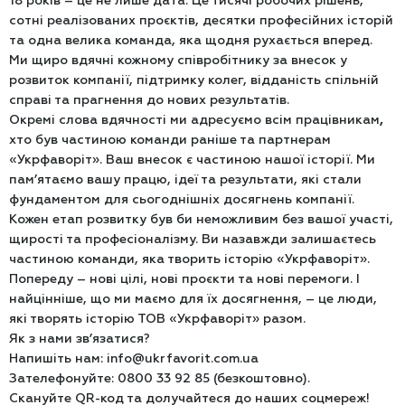
18 років – це не лише дата. Це тисячі робочих рішень,
сотні реалізованих проєктів, десятки професійних історій
та одна велика команда, яка щодня рухається вперед.
Ми щиро вдячні кожному співробітнику за внесок у
розвиток компанії, підтримку колег, відданість спільній
справі та прагнення до нових результатів.
Окремі слова вдячності ми адресуємо всім працівникам
,
хто був частиною команди раніше та партнерам
«Укрфаворіт». Ваш внесок є частиною нашої історії. Ми
пам’ятаємо вашу працю, ідеї та результати, які стали
фундаментом для сьогоднішніх досягнень компанії.
Кожен етап розвитку був би неможливим без вашої участі,
щирості та професіоналізму. Ви назавжди залишаєтесь
частиною команди, яка творить історію «Укрфаворіт».
Попереду – нові цілі, нові проєкти та нові перемоги. І
найцінніше, що ми маємо для їх досягнення, – це люди,
які творять історію ТОВ «Укрфаворіт» разом.
Як з нами зв’язатися?
Напишіть нам: info@ukrfavorit.com.ua
Зателефонуйте: 0800 33 92 85 (безкоштовно).
Скануйте QR-код та долучайтеся до наших соцмереж!