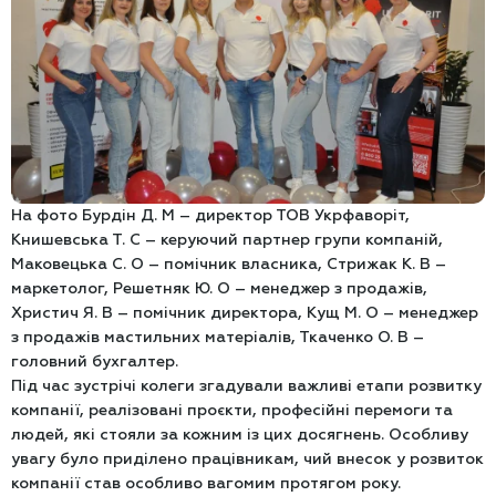
На фото Бурдін Д. М – директор ТОВ Укрфаворіт,
Книшевська Т. С – керуючий партнер групи компаній,
Маковецька С. О – помічник власника, Стрижак К. В –
маркетолог, Решетняк Ю. О – менеджер з продажів,
Христич Я. В – помічник директора, Кущ М. О – менеджер
з продажів мастильних матеріалів, Ткаченко О. В –
головний бухгалтер.
Під час зустрічі колеги згадували важливі етапи розвитку
компанії, реалізовані проєкти, професійні перемоги та
людей, які стояли за кожним із цих досягнень. Особливу
увагу було приділено працівникам, чий внесок у розвиток
компанії став особливо вагомим протягом року.