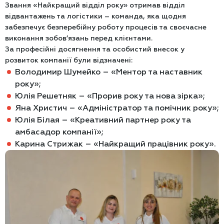
Звання «Найкращий відділ року» отримав відділ
відвантажень та логістики – команда, яка щодня
забезпечує безперебійну роботу процесів та своєчасне
виконання зобов’язань перед клієнтами.
За професійні досягнення та особистий внесок у
розвиток компанії були відзначені:
Володимир Шумейко – «Ментор та наставник
року»;
Юлія Решетняк – «Прорив року та нова зірка»;
Яна Христич – «Адміністратор та помічник року»;
Юлія Білая – «Креативний партнер року та
амбасадор компанії»;
Карина Стрижак – «Найкращий працівник року».