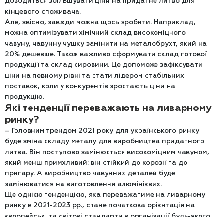
доводиться збільшувати ціни на придатне литво для
кінцевого споживача.
Але, звісно, завжди можна щось зробити. Наприклад,
можна оптимізувати хімічний склад високоміцного
чавуну, чавунну чушку замінити на металобрухт, який на
20% дешевше. Також важливо сформувати склад готової
продукції та склад сировини. Це допоможе зафіксувати
ціни на певному рівні та стати лідером стабільних
поставок, коли у конкурентів зростають ціни на
продукцію.
Які тенденції переважають на ливарному
ринку?
– Головним трендом 2021 року для українського ринку
буде зміна складу металу для виробництва придатного
литва. Він поступово замінюється високоміцним чавуном,
який менш примхливий: він стійкий до корозії та до
пригару. А виробництво чавунних деталей буде
замінюватися на виготовлення алюмінієвих.
Ще однією тенденцією, яка переважатиме на ливарному
ринку в 2021-2023 рр., стане початкова орієнтація на
європейські та світові стандарти в організації будь-якого