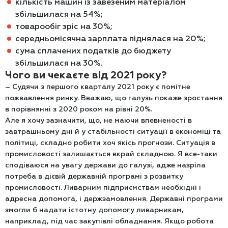
кількість машин із завезеним матеріалом
збільшилася на 54%;
товарообіг зріс на 30%;
середньомісячна зарплата піднялася на 20%;
сума сплачених податків до бюджету
збільшилася на 30%.
Чого ви чекаєте від 2021 року?
– Судячи з першого кварталу 2021 року є помітне
пожвавлення ринку. Вважаю, що галузь покаже зростання
в порівнянні з 2020 роком на рівні 20%.
Але я хочу зазначити, що, не маючи впевненості в
завтрашньому дні й у стабільності ситуації в економіці та
політиці, складно робити хоч якісь прогнози. Ситуація в
промисловості залишається вкрай складною. Я все-таки
сподіваюся на увагу держави до галузі, адже назріла
потреба в дієвій державній програмі з розвитку
промисловості. Ливарним підприємствам необхідні і
адресна допомога, і держзамовлення. Державні програми
змогли б надати істотну допомогу ливарникам,
наприклад, під час закупівлі обладнання. Якщо робота