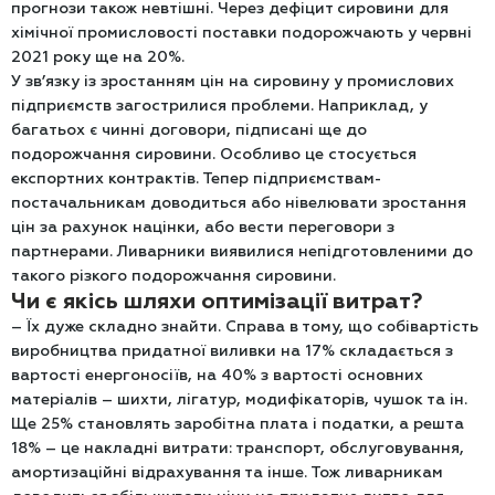
прогнози також невтішні. Через дефіцит сировини для
хімічної промисловості поставки подорожчають у червні
2021 року ще на 20%.
У зв’язку із зростанням цін на сировину у промислових
підприємств загострилися проблеми. Наприклад, у
багатьох є чинні договори, підписані ще до
подорожчання сировини. Особливо це стосується
експортних контрактів. Тепер підприємствам-
постачальникам доводиться або нівелювати зростання
цін за рахунок націнки, або вести переговори з
партнерами. Ливарники виявилися непідготовленими до
такого різкого подорожчання сировини.
Чи є якісь шляхи оптимізації витрат?
– Їх дуже складно знайти. Справа в тому, що собівартість
виробництва придатної виливки на 17% складається з
вартості енергоносіїв, на 40% з вартості основних
матеріалів – шихти, лігатур, модифікаторів, чушок та ін.
Ще 25% становлять заробітна плата і податки, а решта
18% – це накладні витрати: транспорт, обслуговування,
амортизаційні відрахування та інше. Тож ливарникам