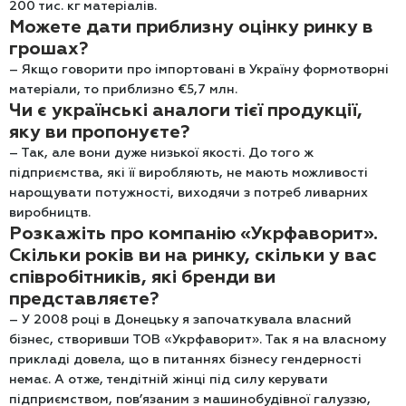
200 тис. кг матеріалів.
Можете дати приблизну оцінку ринку в
грошах?
– Якщо говорити про імпортовані в Україну формотворні
матеріали, то приблизно €5,7 млн.
Чи є українські аналоги тієї продукції,
яку ви пропонуєте?
– Так, але вони дуже низької якості. До того ж
підприємства, які її виробляють, не мають можливості
нарощувати потужності, виходячи з потреб ливарних
виробництв.
Розкажіть про компанію «Укрфаворит».
Скільки років ви на ринку, скільки у вас
співробітників, які бренди ви
представляєте?
– У 2008 році в Донецьку я започаткувала власний
бізнес, створивши ТОВ «Укрфаворит». Так я на власному
прикладі довела, що в питаннях бізнесу гендерності
немає. А отже, тендітній жінці під силу керувати
підприємством, пов’язаним з машинобудівної галуззю,