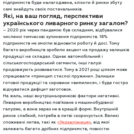
підприємств буде налагоджена, клієнти й ринки збуту
самі знайдуть своїх постачальників.
Які, на ваш погляд, перспективи
українського ливарного ринку загалом?
– 2020 рік через пандемію був складним, відбувалися
численні тимчасові зупинення підприємств. 18%
підприємств не змогли відновити роботу й досі. Тому
багато виробництв зробили акцент на продажу залишків
продукції на складах. Однак автомобільний і
сільськогосподарський сегменти, інші галузі
продовжують розвиватися. Тому в 2021 році цілком може
спрацювати «принцип стислої пружини». Залишки
готової продукції та сировини «вимилися», і буде гостро
відчуватися дефіцит заготовок.
На жаль, наші внутрішньоринкові фактори негативні.
Ливарне виробництво пов’язане з машинобудівної
галуззю, а вона зараз не в кращій формі. Внутрішній
ринок слабкий, потреба в литві скорочується. Великі
споживачі литва, такі як
«Укрзалізниця»
, від якої
залежать багато дрібних підприємств, повністю