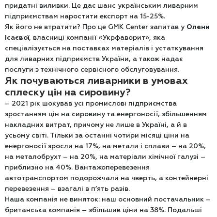
придатні виливки. Це дає шанс українським ливарним
підприємствам наростити експорт на 15-25%.
Як його не втратити? Про це GMK Center запитав у
Олени
Ісаєвої
, власниці компанії «Укрфаворит», яка
спеціалізується на поставках матеріалів і устаткування
для ливарних підприємств України, а також надає
послуги з технічного сервісного обслуговування.
Як почуваються ливарники в умовах
сплеску цін на сировину?
– 2021 рік шокував усі промислові підприємства
зростанням цін на сировину та енергоносії, збільшенням
накладних витрат, причому не лише в Україні, а й в
усьому світі. Тільки за останні чотири місяці ціни на
енергоносії зросли на 17%, на метали і сплави – на 20%,
на металобрухт – на 20%, на матеріали хімічної галузі –
приблизно на 40%. Вантажоперевезення
автотранспортом подорожчали на чверть, а контейнерні
перевезення – взагалі в п’ять разів.
Наша компанія не виняток: наш основний постачальник –
британська компанія – збільшив ціни на 38%. Подальші