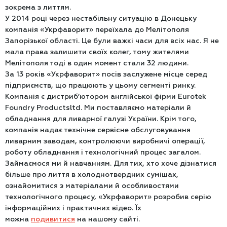
зокрема з литтям.
У 2014 році через нестабільну ситуацію в Донецьку
компанія «Укрфаворит» переїхала до Мелітополя
Запорізької області. Це були важкі часи для всіх нас. Я не
мала права залишити своїх колег, тому жителями
Мелітополя тоді в один момент стали 32 людини.
За 13 років «Укрфаворит» посів заслужене місце серед
підприємств, що працюють у цьому сегменті ринку.
Компанія є дистриб’ютором англійської фірми Eurotek
Foundry Productsltd. Ми поставляємо матеріали й
обладнання для ливарної галузі України. Крім того,
компанія надає технічне сервісне обслуговування
ливарним заводам, контролюючи виробничі операції,
роботу обладнання і технологічний процес загалом.
Займаємося ми й навчанням. Для тих, хто хоче дізнатися
більше про лиття в холоднотвердних сумішах,
ознайомитися з матеріалами й особливостями
технологічного процесу, «Укрфаворит» розробив серію
інформаційних і практичних відео. Їх
можна
подивитися
на нашому сайті.