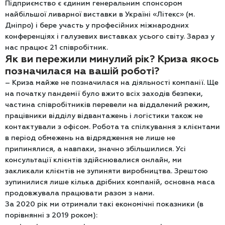
Підприємство є єдиним генеральним спонсором
найбільшої ливарної виставки в Україні «Літекс» (м.
Дніпро) і бере участь у професійних міжнародних
конференціях і галузевих виставках усього світу. Зараз у
нас працює 21 співробітник.
Як ви пережили минулий рік? Криза якось
позначилася на вашій роботі?
– Криза майже не позначилася на діяльності компанії. Ще
на початку пандемії було вжито всіх заходів безпеки,
частина співробітників перевели на віддалений режим,
працівники відділу відвантажень і логістики також не
контактували з офісом. Робота та спілкування з клієнтами
в період обмежень на відрядження не лише не
припинялися, а навпаки, значно збільшилися. Усі
консультації клієнтів здійснювалися онлайн, ми
закликали клієнтів не зупиняти виробництва. Зрештою
зупинилися лише кілька дрібних компаній, основна маса
продовжувала працювати разом з нами.
За 2020 рік ми отримали такі економічні показники (в
порівнянні з 2019 роком):