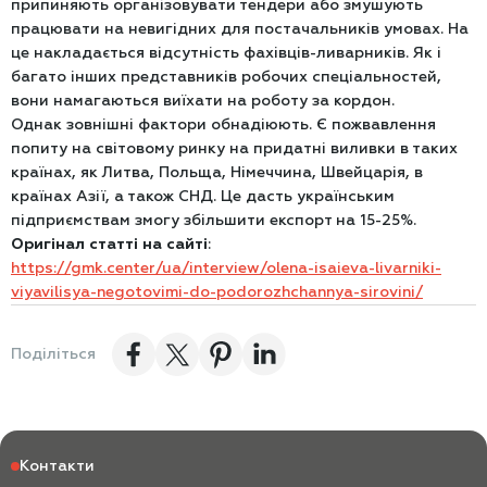
припиняють організовувати тендери або змушують
працювати на невигідних для постачальників умовах. На
це накладається відсутність фахівців-ливарників. Як і
багато інших представників робочих спеціальностей,
вони намагаються виїхати на роботу за кордон.
Однак зовнішні фактори обнадіюють. Є пожвавлення
попиту на світовому ринку на придатні виливки в таких
країнах, як Литва, Польща, Німеччина, Швейцарія, в
країнах Азії, а також СНД. Це дасть українським
підприємствам змогу збільшити експорт на 15-25%.
Оригінал статті на сайті
:
https://gmk.center/ua/interview/olena-isaieva-livarniki-
viyavilisya-negotovimi-do-podorozhchannya-sirovini/
Поділіться
Контакти