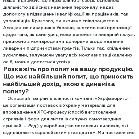
Наше підприємство паралельно зі своєю основною
діяльністю здійснює навчання персоналу, надає
допомогу в підвищенні кваліфікації як працівників, так
управлінців. Крім того, ми активно співпрацюємо з
Асоціацією ливарників України, вносимо свої пропозиції
щодо того, як саме уряд може допомогти ливарній галузі,
працюємо з міжнародними донорами щодо надання
ливарним підприємствам грантів. Тільки так, спільними
зусиллями, залучаючи увагу всіх можливих зацікавлених
осіб, можна домогтися успіху.
Розкажіть про попит на вашу продукцію.
Що має найбільший попит, що приносить
найбільший дохід, якою є динаміка
попиту?
– Основний напрям діяльності компанії «Укрфаворит» –
це організація поставок в Україну матеріалів для
впровадження ХТС-процесу (спосіб виготовлення
стрижнів і форм для лиття із сипучих самотвердних
сумішей. –
Ред.
) у виробництво металевих виливків, які
відповідають європейським стандартам. Ми поставляємо