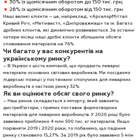
30% із щомісячним оборотом до 150 тис. грн;
28% із щомісячним оборотом від 150 тис. грн.
Наші великі клієнти – це, наприклад, «АрселорМіттал
Кривий Ріг», «Метінвест», «Дніпроважмаш» та ін. Багато
дрібних клієнтів, які динамічно розвиваються. За останні
чотири місяці наші дрібні клієнти збільшили обсяги
споживання матеріалів на 76%.
Чи багато у вас конкурентів на
українському ринку?
– В Україні є шість компаній, що продають ливарні
матеріали основних світових виробників. Ми посідаємо
лідерські позиції у постачанні сполучних для ливарних
виробництв з часткою ринку 32%.
Як ви оцінюєте обсяг свого ринку?
– Наш ринок складається з імпорту, який завозять
дистриб’ютори, і прямих поставок формотворних
матеріалів для ливарних виробництв. У 2020 році було
завезено приблизно 4 млн 500 тис. кг матеріалів. Якщо
порівняти 2019 і 2020 роки, то побачимо, що падіння
ринку становило 15,27%. За 2019 рік було завезено 5 млн