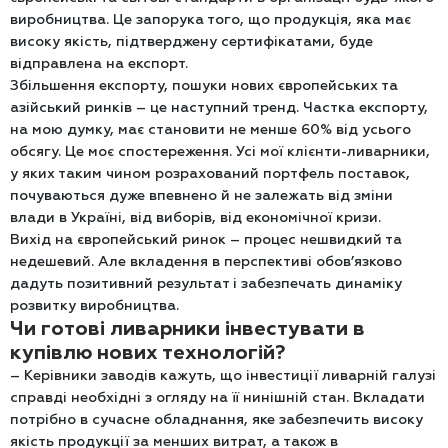
виробництва. Це запорука того, що продукція, яка має
високу якість, підтверджену сертифікатами, буде
відправлена на експорт.
Збільшення експорту, пошуки нових європейських та
азійський ринків – це наступний тренд. Частка експорту,
на мою думку, має становити не менше 60% від усього
обсягу. Це моє спостереження. Усі мої клієнти-ливарники,
у яких таким чином розрахований портфель поставок,
почуваються дуже впевнено й не залежать від зміни
влади в Україні, від виборів, від економічної кризи.
Вихід на європейський ринок – процес нешвидкий та
недешевий. Але вкладення в перспективі обов’язково
дадуть позитивний результат і забезпечать динаміку
розвитку виробництва.
Чи готові ливарники інвестувати в
купівлю нових технологій?
– Керівники заводів кажуть, що інвестиції ливарній галузі
справді необхідні з огляду на її нинішній стан. Вкладати
потрібно в сучасне обладнання, яке забезпечить високу
якість продукції за менших витрат, а також в