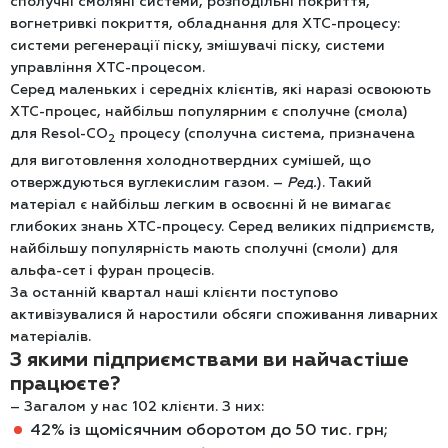
сполучні смоляні системи, розподільні покриття,
вогнетривкі покриття, обладнання для ХТС-процесу:
системи регенерації піску, змішувачі піску, системи
управління ХТС-процесом.
Серед маленьких і середніх клієнтів, які наразі освоюють
ХТС-процес, найбільш популярним є сполучне (смола)
для Resol-CO
процесу (сполучна система, призначена
2
для виготовлення холоднотвердних сумішей, що
отверждуються вуглекислим газом. –
Ред.
). Такий
матеріал є найбільш легким в освоєнні й не вимагає
глибоких знань ХТС-процесу. Серед великих підприємств,
найбільшу популярність мають сполучні (смоли) для
альфа-сет і фуран процесів.
За останній квартал наші клієнти поступово
активізувалися й наростили обсяги споживання ливарних
матеріалів.
З якими підприємствами ви найчастіше
працюєте?
– Загалом у нас 102 клієнти. З них:
42% із щомісячним оборотом до 50 тис. грн;