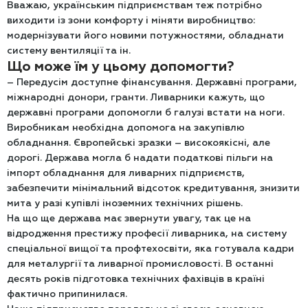
Вважаю, українським підприємствам теж потрібно
виходити із зони комфорту і міняти виробництво:
модернізувати його новими потужностями, обладнати
систему вентиляції та ін.
Що може їм у цьому допомогти?
– Передусім доступне фінансування. Державні програми,
міжнародні донори, гранти. Ливарники кажуть, що
державні програми допомогли б галузі встати на ноги.
Виробникам необхідна допомога на закупівлю
обладнання. Європейські зразки – високоякісні, але
дорогі. Держава могла б надати податкові пільги на
імпорт обладнання для ливарних підприємств,
забезпечити мінімальний відсоток кредитування, знизити
мита у разі купівлі іноземних технічних рішень.
На що ще держава має звернути увагу, так це на
відродження престижу професії ливарника, на систему
спеціальної вищої та профтехосвіти, яка готувала кадри
для металургії та ливарної промисловості. В останні
десять років підготовка технічних фахівців в країні
фактично припинилася.