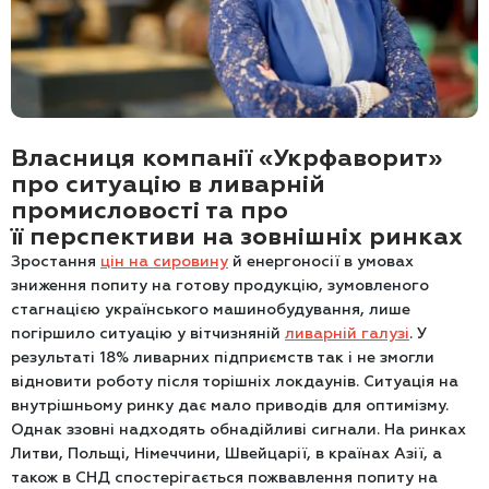
Власниця компанії «Укрфаворит»
про ситуацію в ливарній
промисловості та про
її перспективи на зовнішніх ринках
Зростання
цін на сировину
й енергоносії в умовах
зниження попиту на готову продукцію, зумовленого
стагнацією українського машинобудування, лише
погіршило ситуацію у вітчизняній
ливарній галузі
. У
результаті 18% ливарних підприємств так і не змогли
відновити роботу після торішніх локдаунів. Ситуація на
внутрішньому ринку дає мало приводів для оптимізму.
Однак ззовні надходять обнадійливі сигнали. На ринках
Литви, Польщі, Німеччини, Швейцарії, в країнах Азії, а
також в СНД спостерігається пожвавлення попиту на